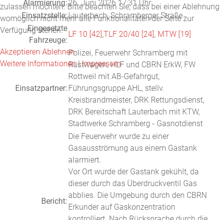
Alarmierung:
26. Juni 2026 17:31 Uhr
zulassen möchten. Bitte beachten Sie, dass bei einer Ablehnung
Einsatzstelle:
Lauterbach, Schramberger Straße
womöglich nicht mehr alle Funktionalitäten der Seite zur
Eingesetzte
Verfügung stehen.
LF 10 [42]
,
TLF 20/40 [24]
,
MTW [19]
Fahrzeuge:
Akzeptieren
Ablehnen
Polizei, Feuerwehr Schramberg mit
Weitere Informationen
|
Impressum
Rüstwagen, HLF und CBRN ErkW, FW
Rottweil mit AB-Gefahrgut,
Einsatzpartner:
Führungsgruppe AHL, stellv.
Kreisbrandmeister, DRK Rettungsdienst,
DRK Bereitschaft Lauterbach mit KTW,
Stadtwerke Schramberg - Gasnotdienst
Die Feuerwehr wurde zu einer
Gasausströmung aus einem Gastank
alarmiert.
Vor Ort wurde der Gastank gekühlt, da
dieser durch das Überdruckventil Gas
abblies. Die Umgebung durch den CBRN
Bericht:
Erkunder auf Gaskonzentration
kontrolliert. Nach Rücksprache durch die