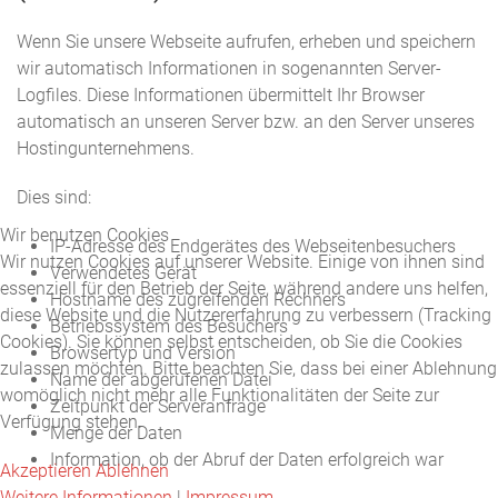
Wenn Sie unsere Webseite aufrufen, erheben und speichern
wir automatisch Informationen in sogenannten Server-
Logfiles. Diese Informationen übermittelt Ihr Browser
automatisch an unseren Server bzw. an den Server unseres
Hostingunternehmens.
Dies sind:
Wir benutzen Cookies
IP-Adresse des Endgerätes des Webseitenbesuchers
Wir nutzen Cookies auf unserer Website. Einige von ihnen sind
Verwendetes Gerät
essenziell für den Betrieb der Seite, während andere uns helfen,
Hostname des zugreifenden Rechners
diese Website und die Nutzererfahrung zu verbessern (Tracking
Betriebssystem des Besuchers
Cookies). Sie können selbst entscheiden, ob Sie die Cookies
Browsertyp und Version
zulassen möchten. Bitte beachten Sie, dass bei einer Ablehnung
Name der abgerufenen Datei
womöglich nicht mehr alle Funktionalitäten der Seite zur
Zeitpunkt der Serveranfrage
Verfügung stehen.
Menge der Daten
Information, ob der Abruf der Daten erfolgreich war
Akzeptieren
Ablehnen
Weitere Informationen
|
Impressum