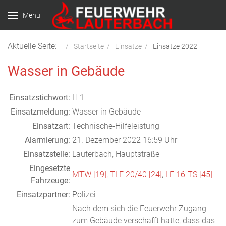
Menu
Aktuelle Seite:
Startseite
Einsätze
Einsätze 2022
Wasser in Gebäude
Einsatzstichwort:
H 1
Einsatzmeldung:
Wasser in Gebäude
Einsatzart:
Technische-Hilfeleistung
Alarmierung:
21. Dezember 2022 16:59 Uhr
Einsatzstelle:
Lauterbach, Hauptstraße
Eingesetzte
MTW [19],
TLF 20/40 [24]
,
LF 16-TS [45]
Fahrzeuge:
Einsatzpartner:
Polizei
Nach dem sich die Feuerwehr Zugang
zum Gebäude verschafft hatte, dass das