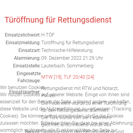
Türöffnung für Rettungsdienst
Einsatzstichwort:
H TÖF
Einsatzmeldung:
Türöffnung für Rettungsdienst
Einsatzart:
Technische-Hilfeleistung
Alarmierung:
09. Dezember 2022 21:29 Uhr
Einsatzstelle:
Lauterbach, Sommerberg
Eingesetzte
MTW [19],
TLF 20/40 [24]
Fahrzeuge:
Wir benutzen Cookies
Rettungsdienst mit RTW und Notarzt,
Einsatzpartner:
Wir nutzen Cookies auf unserer Website. Einige von ihnen sind
Polizei
essenziell für den Betrieb der Seite, während andere uns helfen,
Die Feuerwehr wurde zu einer Türöffnung
diese Website und die Nutzererfahrung zu verbessern (Tracking
für den Rettungsdienst alarmiert.
Cookies). Sie können selbst entscheiden, ob Sie die Cookies
Die Türe wurde von der Feuerwehr
zulassen möchten. Bitte beachten Sie, dass bei einer Ablehnung
geöffnet, anschließend wurde das
womöglich nicht mehr alle Funktionalitäten der Seite zur
Bericht:
Gebäude durch den Rettungsdienst und