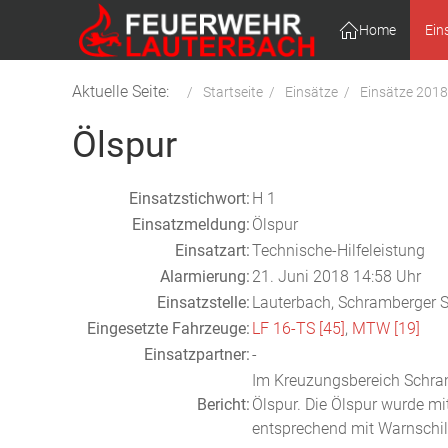
Home
Ein
Aktuelle Seite:
Startseite
Einsätze
Einsätze 2018
Ölspur
Einsatzstichwort:
H 1
Einsatzmeldung:
Ölspur
Einsatzart:
Technische-Hilfeleistung
Alarmierung:
21. Juni 2018 14:58 Uhr
Einsatzstelle:
Lauterbach, Schramberger St
Eingesetzte Fahrzeuge:
LF 16-TS [45]
,
MTW [19]
Einsatzpartner:
-
Im Kreuzungsbereich Schramb
Bericht:
Ölspur. Die Ölspur wurde mi
entsprechend mit Warnschild