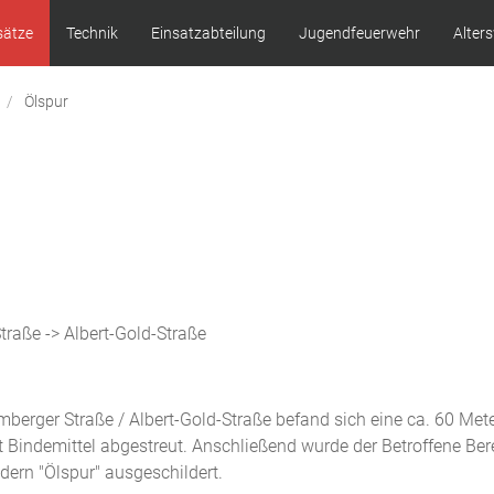
sätze
Technik
Einsatzabteilung
Jugendfeuerwehr
Alter
Ölspur
raße -> Albert-Gold-Straße
erger Straße / Albert-Gold-Straße befand sich eine ca. 60 Met
t Bindemittel abgestreut. Anschließend wurde der Betroffene Be
ern "Ölspur" ausgeschildert.