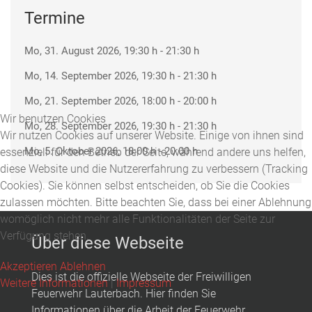
Termine
Mo, 31. August 2026
, 19:30 h
-
21:30 h
Mo, 14. September 2026
, 19:30 h
-
21:30 h
Mo, 21. September 2026
, 18:00 h
-
20:00 h
Wir benutzen Cookies
Mo, 28. September 2026
, 19:30 h
-
21:30 h
Wir nutzen Cookies auf unserer Website. Einige von ihnen sind
Mo, 5. Oktober 2026
, 18:00 h
-
20:00 h
essenziell für den Betrieb der Seite, während andere uns helfen,
diese Website und die Nutzererfahrung zu verbessern (Tracking
Cookies). Sie können selbst entscheiden, ob Sie die Cookies
zulassen möchten. Bitte beachten Sie, dass bei einer Ablehnung
womöglich nicht mehr alle Funktionalitäten der Seite zur
Verfügung stehen.
Über diese Webseite
Akzeptieren
Ablehnen
Dies ist die offizielle Webseite der Freiwilligen
Weitere Informationen
|
Impressum
Feuerwehr Lauterbach. Hier finden Sie
Informationen über die Arbeit der Feuerwehr,