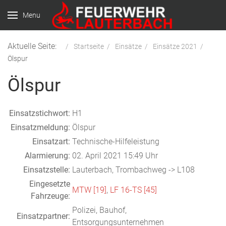
Menu
Aktuelle Seite:
Startseite
Einsätze
Einsätze 2021
Ölspur
Ölspur
Einsatzstichwort:
H1
Einsatzmeldung:
Ölspur
Einsatzart:
Technische-Hilfeleistung
Alarmierung:
02. April 2021 15:49 Uhr
Einsatzstelle:
Lauterbach, Trombachweg -> L108
Eingesetzte
MTW [19]
,
LF 16-TS [45]
Fahrzeuge:
Polizei, Bauhof,
Einsatzpartner:
Entsorgungsunternehmen