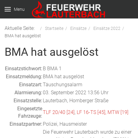
Menu
Aktuelle Seite:
Startseite
Einsätze
Einsätze 2022
BMA hat ausgelöst
BMA hat ausgelöst
Einsatzstichwort:
B BMA 1
Einsatzmeldung:
BMA hat ausgelöst
Einsatzart:
Täuschungsalarm
Alarmierung:
03. September 2022 13:56 Uhr
Einsatzstelle:
Lauterbach, Hornberger Straße
Eingesetzte
TLF 20/40 [24]
,
LF 16-TS [45]
,
MTW [19]
Fahrzeuge:
Einsatzpartner:
Polizei, Hausmeister
Die Feuerwehr Lauterbach wurde zu einer