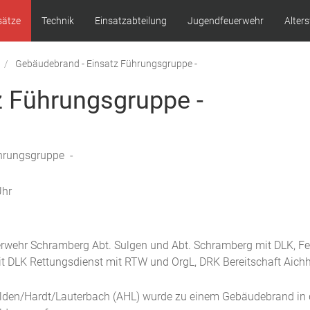
sätze
Technik
Einsatzabteilung
Jugendfeuerwehr
Alter
Gebäudebrand - Einsatz Führungsgruppe -
z Führungsgruppe -
hrungsgruppe -
Uhr
rwehr Schramberg Abt. Sulgen und Abt. Schramberg mit DLK, F
it DLK Rettungsdienst mit RTW und OrgL, DRK Bereitschaft Aich
lden/Hardt/Lauterbach (AHL) wurde zu einem Gebäudebrand in 