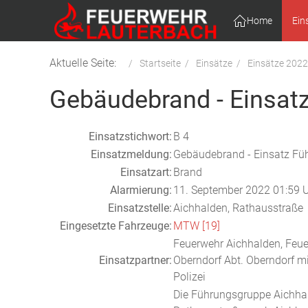
Home
Ein
Aktuelle Seite:
Startseite
Einsätze
Einsätze 2022
Gebäudebrand - Einsat
Einsatzstichwort:
B 4
Einsatzmeldung:
Gebäudebrand - Einsatz Fü
Einsatzart:
Brand
Alarmierung:
11. September 2022 01:59 
Einsatzstelle:
Aichhalden, Rathausstraße
Eingesetzte Fahrzeuge:
MTW [19]
Feuerwehr Aichhalden, Feue
Einsatzpartner:
Oberndorf Abt. Oberndorf m
Polizei
Die Führungsgruppe Aichha