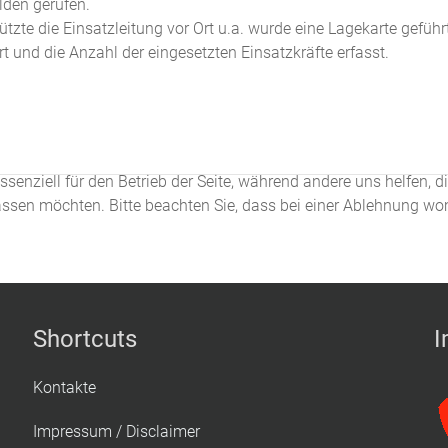
den gerufen.
zte die Einsatzleitung vor Ort u.a. wurde eine Lagekarte geführt
und die Anzahl der eingesetzten Einsatzkräfte erfasst.
ssenziell für den Betrieb der Seite, während andere uns helfen, 
assen möchten. Bitte beachten Sie, dass bei einer Ablehnung wom
Shortcuts
I
Kontakte
Impressum / Disclaimer