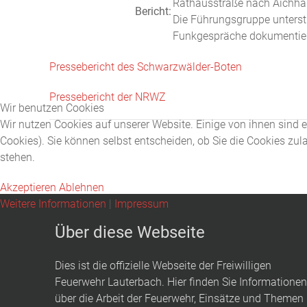
Rathausstraße nach Aichhal
Bericht:
Die Führungsgruppe unterstüt
Funkgespräche dokumentiert 
Pressebericht des Schwarzwälder-Boten
Pressebericht der NRWZ
Wir benutzen Cookies
Wir nutzen Cookies auf unserer Website. Einige von ihnen sind e
Cookies). Sie können selbst entscheiden, ob Sie die Cookies zul
stehen.
Akzeptieren
Ablehnen
Weitere Informationen
|
Impressum
Über diese Webseite
Dies ist die offizielle Webseite der Freiwilligen
Feuerwehr Lauterbach. Hier finden Sie Informationen
über die Arbeit der Feuerwehr, Einsätze und Themen