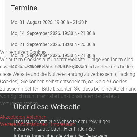
Termine
Mo, 31. August 2026
, 19:30 h
-
21:30 h
Mo, 14. September 2026
, 19:30 h
-
21:30 h
Mo, 21. September 2026
, 18:00 h
-
20:00 h
Wir benutzen Cookies
Mo, 28. September 2026
, 19:30 h
-
21:30 h
Wir nutzen Cookies auf unserer Website. Einige von ihnen sind
Mo, 5. Oktober 2026
, 18:00 h
-
20:00 h
essenziell für den Betrieb der Seite, während andere uns helfen,
diese Website und die Nutzererfahrung zu verbessern (Tracking
Cookies). Sie können selbst entscheiden, ob Sie die Cookies
zulassen möchten. Bitte beachten Sie, dass bei einer Ablehnung
womöglich nicht mehr alle Funktionalitäten der Seite zur
Verfügung stehen.
Über diese Webseite
Akzeptieren
Ablehnen
Dies ist die offizielle Webseite der Freiwilligen
Weitere Informationen
|
Impressum
Feuerwehr Lauterbach. Hier finden Sie
Informationen über die Arbeit der Feuerwehr,