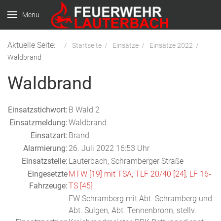
Menu
Aktuelle Seite:
Startseite
Einsätze
Einsätze 2022
Waldbrand
Waldbrand
Einsatzstichwort:
B Wald 2
Einsatzmeldung:
Waldbrand
Einsatzart:
Brand
Alarmierung:
26. Juli 2022 16:53 Uhr
Einsatzstelle:
Lauterbach, Schramberger Straße
Eingesetzte
MTW [19] mit TSA,
TLF 20/40 [24]
,
LF 16-
Fahrzeuge:
TS [45]
FW Schramberg mit Abt. Schramberg und
Abt. Sulgen, Abt. Tennenbronn, stellv.