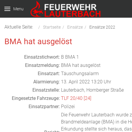
Menu
Aktuelle Seite:
Startseite
Einsätze
Einsätze 2022
BMA hat ausgelöst
Einsatzstichwort:
B BMA 1
Einsatzmeldung:
BMA hat ausgelöst
Einsatzart:
Täuschungsalarm
Alarmierung:
13. April 2022 13:20 Uhr
Einsatzstelle:
Lauterbach, Hornberger Straße
Eingesetzte Fahrzeuge:
TLF 20/40 [24]
Einsatzpartner:
Polizei
Die Feuerwehr Lauterbach wurde z
Brandmeldeanlage (BMA) in die Hor
Erkundung stellte sich heraus, d