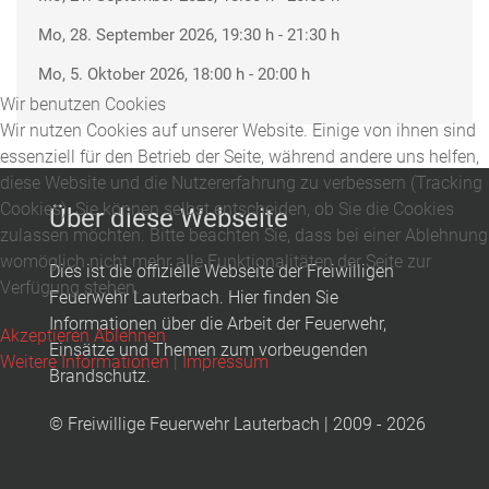
Mo, 28. September 2026
, 19:30 h
-
21:30 h
Mo, 5. Oktober 2026
, 18:00 h
-
20:00 h
Wir benutzen Cookies
Wir nutzen Cookies auf unserer Website. Einige von ihnen sind
essenziell für den Betrieb der Seite, während andere uns helfen,
diese Website und die Nutzererfahrung zu verbessern (Tracking
Cookies). Sie können selbst entscheiden, ob Sie die Cookies
Über diese Webseite
zulassen möchten. Bitte beachten Sie, dass bei einer Ablehnung
womöglich nicht mehr alle Funktionalitäten der Seite zur
Dies ist die offizielle Webseite der Freiwilligen
Verfügung stehen.
Feuerwehr Lauterbach. Hier finden Sie
Informationen über die Arbeit der Feuerwehr,
Akzeptieren
Ablehnen
Einsätze und Themen zum vorbeugenden
Weitere Informationen
|
Impressum
Brandschutz.
© Freiwillige Feuerwehr Lauterbach | 2009 - 2026