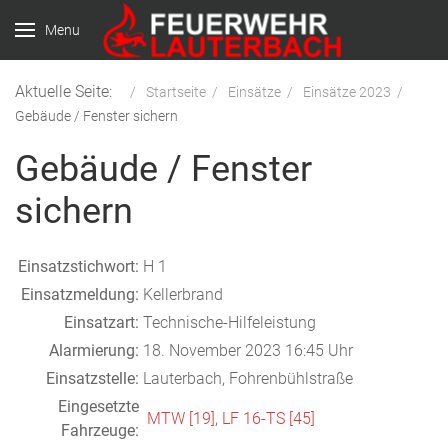
Menu
Aktuelle Seite:
Startseite
Einsätze
Einsätze 2023
Gebäude / Fenster sichern
Gebäude / Fenster
sichern
Einsatzstichwort:
H 1
Einsatzmeldung:
Kellerbrand
Einsatzart:
Technische-Hilfeleistung
Alarmierung:
18. November 2023 16:45 Uhr
Einsatzstelle:
Lauterbach, Fohrenbühlstraße
Eingesetzte
MTW [19]
,
LF 16-TS [45]
Fahrzeuge: