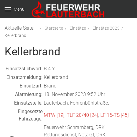
Menu
Aktuelle Seite:
Startseite
Einsätze
Einsätze 2023
Kellerbrand
Kellerbrand
Einsatzstichwort:
B 4 Y
Einsatzmeldung:
Kellerbrand
Einsatzart:
Brand
Alarmierung:
18. November 2023 9:52 Uhr
Einsatzstelle:
Lauterbach, Fohrenbühlstraße,
Eingesetzte
MTW [19]
,
TLF 20/40 [24]
,
LF 16-TS [45]
Fahrzeuge:
Feuerwehr Schramberg, DRK
Rettungsdienst, Notarzt, DRK