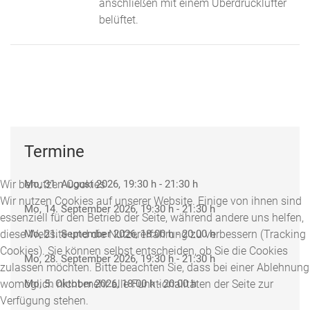
anschließen mit einem Überdrucklüfter
belüftet.
Termine
Wir benutzen Cookies
Mo, 31. August 2026
, 19:30 h
-
21:30 h
Wir nutzen Cookies auf unserer Website. Einige von ihnen sind
Mo, 14. September 2026
, 19:30 h
-
21:30 h
essenziell für den Betrieb der Seite, während andere uns helfen,
diese Website und die Nutzererfahrung zu verbessern (Tracking
Mo, 21. September 2026
, 18:00 h
-
20:00 h
Cookies). Sie können selbst entscheiden, ob Sie die Cookies
Mo, 28. September 2026
, 19:30 h
-
21:30 h
zulassen möchten. Bitte beachten Sie, dass bei einer Ablehnung
womöglich nicht mehr alle Funktionalitäten der Seite zur
Mo, 5. Oktober 2026
, 18:00 h
-
20:00 h
Verfügung stehen.