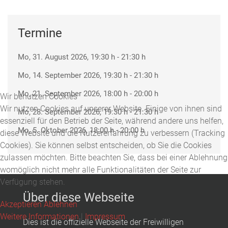
Termine
Mo, 31. August 2026
, 19:30 h
-
21:30 h
Mo, 14. September 2026
, 19:30 h
-
21:30 h
Mo, 21. September 2026
, 18:00 h
-
20:00 h
Wir benutzen Cookies
Wir nutzen Cookies auf unserer Website. Einige von ihnen sind
Mo, 28. September 2026
, 19:30 h
-
21:30 h
essenziell für den Betrieb der Seite, während andere uns helfen,
Mo, 5. Oktober 2026
, 18:00 h
-
20:00 h
diese Website und die Nutzererfahrung zu verbessern (Tracking
Cookies). Sie können selbst entscheiden, ob Sie die Cookies
zulassen möchten. Bitte beachten Sie, dass bei einer Ablehnung
womöglich nicht mehr alle Funktionalitäten der Seite zur
Verfügung stehen.
Über diese Webseite
Akzeptieren
Ablehnen
Weitere Informationen
|
Impressum
Dies ist die offizielle Webseite der Freiwilligen