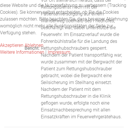
Vor Ort stellte sich heraus, dass der
diese Website und die Nutzererfahrung zu verbessern (Tracking
Rettungsdienst noch mit der
Cookies). Sie können selbst entscheiden, ob Sie die Cookies
Patientenversorgung auf einem
zulassen möchten. Bitte beachten Sie, dass bei einer Ablehnung
Wanderweg oberhalb des Friedhofes,
womöglich nicht mehr alle Funktionalitäten der Seite zur
beschäftigt war, dabei unterstütze die
Verfügung stehen.
Feuerwehr. Im Einsatzverlauf wurde die
Fohrenbühlstraße für die Landung des
Akzeptieren
Ablehnen
Bericht:
Rettungshubschraubers gesperrt.
Weitere Informationen
|
Impressum
Nachdem der Patient transportfähig war,
wurde zusammen mit der Bergwacht der
Patient zum Rettungshubschrauber
gebracht, wobei die Bergwacht eine
Seilsicherung im Steilhang einsetzt.
Nachdem der Patient mit dem
Rettungshubschrauber in die Klinik
geflogen wurde, erfolgte noch eine
Einsatznachbesprechung mit allen
Einsatzkräften im Feuerwehrgerätehaus.