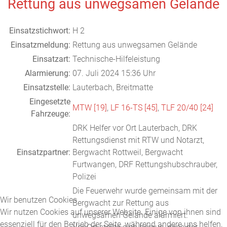
Rettung aus unwegsamen Gelände
Einsatzstichwort:
H 2
Einsatzmeldung:
Rettung aus unwegsamen Gelände
Einsatzart:
Technische-Hilfeleistung
Alarmierung:
07. Juli 2024 15:36 Uhr
Einsatzstelle:
Lauterbach, Breitmatte
Eingesetzte
MTW [19]
,
LF 16-TS [45]
,
TLF 20/40 [24]
Fahrzeuge:
DRK Helfer vor Ort Lauterbach, DRK
Rettungsdienst mit RTW und Notarzt,
Einsatzpartner:
Bergwacht Rottweil, Bergwacht
Furtwangen, DRF Rettungshubschrauber,
Polizei
Die Feuerwehr wurde gemeinsam mit der
Wir benutzen Cookies
Bergwacht zur Rettung aus
Wir nutzen Cookies auf unserer Website. Einige von ihnen sind
unwegsamen Gelände alarmiert.
essenziell für den Betrieb der Seite, während andere uns helfen,