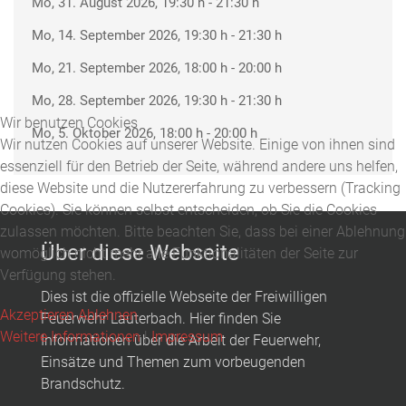
Mo, 31. August 2026
, 19:30 h
-
21:30 h
Mo, 14. September 2026
, 19:30 h
-
21:30 h
Mo, 21. September 2026
, 18:00 h
-
20:00 h
Mo, 28. September 2026
, 19:30 h
-
21:30 h
Wir benutzen Cookies
Mo, 5. Oktober 2026
, 18:00 h
-
20:00 h
Wir nutzen Cookies auf unserer Website. Einige von ihnen sind
essenziell für den Betrieb der Seite, während andere uns helfen,
diese Website und die Nutzererfahrung zu verbessern (Tracking
Cookies). Sie können selbst entscheiden, ob Sie die Cookies
zulassen möchten. Bitte beachten Sie, dass bei einer Ablehnung
Über diese Webseite
womöglich nicht mehr alle Funktionalitäten der Seite zur
Verfügung stehen.
Dies ist die offizielle Webseite der Freiwilligen
Akzeptieren
Ablehnen
Feuerwehr Lauterbach. Hier finden Sie
Weitere Informationen
|
Impressum
Informationen über die Arbeit der Feuerwehr,
Einsätze und Themen zum vorbeugenden
Brandschutz.