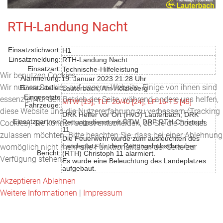
RTH-Landung Nacht
Einsatzstichwort:
H1
Einsatzmeldung:
RTH-Landung Nacht
Einsatzart:
Technische-Hilfeleistung
Wir benutzen Cookies
Alarmierung:
9. Januar 2023 21:28 Uhr
1
Wir nutzen Cookies auf unserer Website. Einige von ihnen sind
Einsatzstelle:
Lauterbach, Am Hölzleberg
Eingesetzte
essenziell für den Betrieb der Seite, während andere uns helfen,
MTW [19],
TLF 20/40 [24]
,
LF 16-TS [45]
Fahrzeuge:
diese Website und die Nutzererfahrung zu verbessern (Tracking
DRK Helfer vor Ort (HvO) Lauterbach, DRK
Einsatzpartner:
Rettungsdienst mit RTW, DRF RTH Christoph
Cookies). Sie können selbst entscheiden, ob Sie die Cookies
11
zulassen möchten. Bitte beachten Sie, dass bei einer Ablehnung
Die Feuerwehr wurde zum ausleuchten des
Landeplatz für den Rettungshubschrauber
womöglich nicht mehr alle Funktionalitäten der Seite zur
Bericht:
(RTH) Christoph 11 alarmiert.
Verfügung stehen.
Es wurde eine Beleuchtung des Landeplatzes
aufgebaut.
Akzeptieren
Ablehnen
Weitere Informationen
|
Impressum