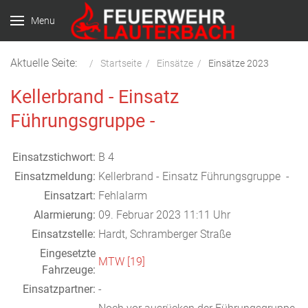
Menu
Aktuelle Seite:
Startseite
Einsätze
Einsätze 2023
Kellerbrand - Einsatz
Führungsgruppe -
Einsatzstichwort:
B 4
Einsatzmeldung:
Kellerbrand - Einsatz Führungsgruppe -
Einsatzart:
Fehlalarm
Alarmierung:
09. Februar 2023 11:11 Uhr
Einsatzstelle:
Hardt, Schramberger Straße
Eingesetzte
MTW [19]
Fahrzeuge:
Einsatzpartner:
-