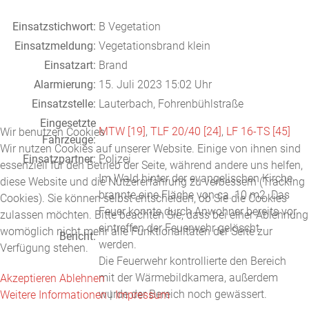
Einsatzstichwort:
B Vegetation
Einsatzmeldung:
Vegetationsbrand klein
Einsatzart:
Brand
Alarmierung:
15. Juli 2023 15:02 Uhr
Einsatzstelle:
Lauterbach, Fohrenbühlstraße
Eingesetzte
MTW [19]
,
TLF 20/40 [24]
,
LF 16-TS [45]
Wir benutzen Cookies
Fahrzeuge:
Wir nutzen Cookies auf unserer Website. Einige von ihnen sind
Einsatzpartner:
Polizei
essenziell für den Betrieb der Seite, während andere uns helfen,
Im Wald hinter der evangelischen Kirche
diese Website und die Nutzererfahrung zu verbessern (Tracking
brannte eine Fläche von ca. 10 m2. Das
Cookies). Sie können selbst entscheiden, ob Sie die Cookies
Feuer konnte durch Anwohner bereits vor
zulassen möchten. Bitte beachten Sie, dass bei einer Ablehnung
eintreffen der Feuerwehr gelöscht
womöglich nicht mehr alle Funktionalitäten der Seite zur
Bericht:
werden.
Verfügung stehen.
Die Feuerwehr kontrollierte den Bereich
mit der Wärmebildkamera, außerdem
Akzeptieren
Ablehnen
wurde der Bereich noch gewässert.
Weitere Informationen
|
Impressum