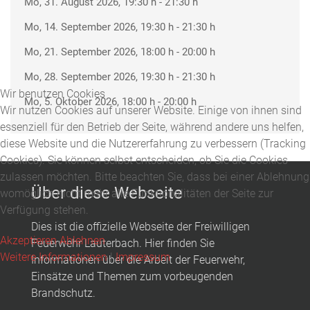
Mo, 31. August 2026
, 19:30 h
-
21:30 h
Mo, 14. September 2026
, 19:30 h
-
21:30 h
Mo, 21. September 2026
, 18:00 h
-
20:00 h
Mo, 28. September 2026
, 19:30 h
-
21:30 h
Wir benutzen Cookies
Mo, 5. Oktober 2026
, 18:00 h
-
20:00 h
Wir nutzen Cookies auf unserer Website. Einige von ihnen sind
essenziell für den Betrieb der Seite, während andere uns helfen,
diese Website und die Nutzererfahrung zu verbessern (Tracking
Cookies). Sie können selbst entscheiden, ob Sie die Cookies
zulassen möchten. Bitte beachten Sie, dass bei einer Ablehnung
Über diese Webseite
womöglich nicht mehr alle Funktionalitäten der Seite zur
Verfügung stehen.
Dies ist die offizielle Webseite der Freiwilligen
Akzeptieren
Ablehnen
Feuerwehr Lauterbach. Hier finden Sie
Weitere Informationen
|
Impressum
Informationen über die Arbeit der Feuerwehr,
Einsätze und Themen zum vorbeugenden
Brandschutz.